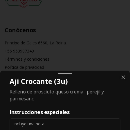
Conócenos
Principe de Gales 6560, La Reina.
+56 953987349
Términos y condiciones
Política de privacidad
Redes sociales
Ají Crocante (3u)
Relleno de prosciuto queso crema , perejil y
Instagram
parmesano
Facebook
Instrucciones especiales
Mi cuenta
Pedir