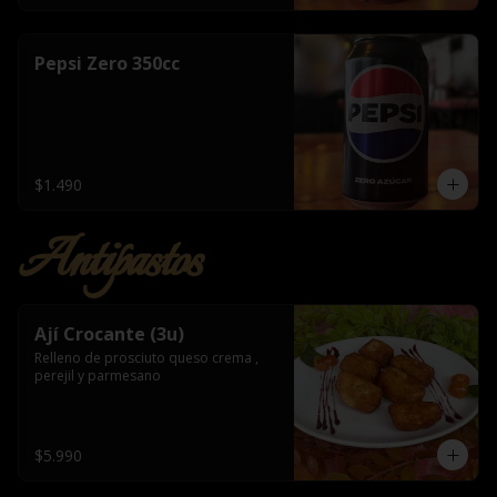
Pepsi Zero 350cc
$1.490
Antipastos
Ají Crocante (3u)
Relleno de prosciuto queso crema , 
perejil y parmesano
$5.990