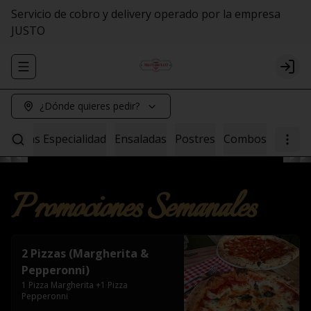
Servicio de cobro y delivery operado por la empresa
JUSTO
Abrir menu de navegación
Logi
¿Dónde quieres pedir?
Pastas Especialidad
Ensaladas
Postres
Combos
Promociones Semanales
2 Pizzas (Margherita &
Pepperonni)
1 Pizza Margherita +1 Pizza 
Pepperonni