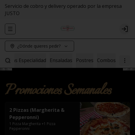
Servicio de cobro y delivery operado por la empresa
JUSTO
Abrir menu de navegación
Logi
¿Dónde quieres pedir?
Pastas Especialidad
Ensaladas
Postres
Combos
Promociones Semanales
2 Pizzas (Margherita &
Pepperonni)
1 Pizza Margherita +1 Pizza 
Pepperonni