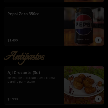
Pepsi Zero 350cc
$1.490
Antipastos
Ají Crocante (3u)
Relleno de prosciuto queso crema , 
perejil y parmesano
$5.990