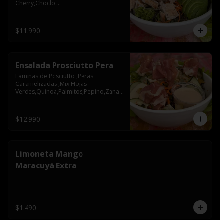
Cherry,Choclo 
Rostizado,Olivos,Cebolla 
Morada,Nueces
$11.990
Ensalada Prosciutto Pera
Laminas de Posciutto ,Peras 
Caramelizadas ,Mix Hojas 
Verdes,Quinoa,Palmitos,Pepino,Zanah
oria,Semillas de Zapallo
$12.990
Limoneta Mango
Maracuyá Extra
$1.490