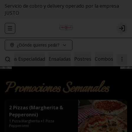
Servicio de cobro y delivery operado por la empresa
JUSTO
Abrir menu de navegación
Logi
¿Dónde quieres pedir?
Pastas Especialidad
Ensaladas
Postres
Combos
Promociones Semanales
2 Pizzas (Margherita &
Pepperonni)
1 Pizza Margherita +1 Pizza 
Pepperonni