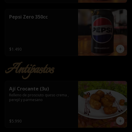
Pepsi Zero 350cc
$1.490
Antipastos
Ají Crocante (3u)
Relleno de prosciuto queso crema , 
perejil y parmesano
$5.990