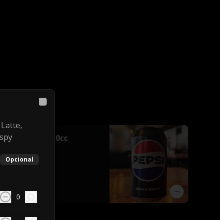
Close
 Latte,
ispy
Pepsi Zero 350cc
Opcional
$1.490
0