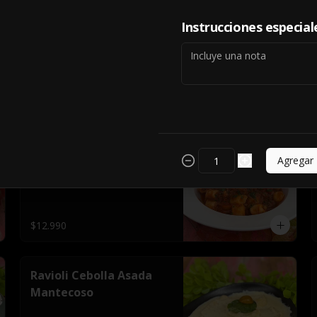
Instrucciones especial
Gnocchi
Agregar
$12.990
Ravioli Cebolla Asada
Mantecoso