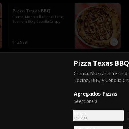
Pizza Texas BBQ
Crema, Mozzarella Fior di Latte, 
Tocino, BBQ y Cebolla Crispy
$12.989
Pizza Texas BBQ
Crema, Mozzarella Fior di
Tocino, BBQ y Cebolla Cr
Ginger Zero 350cc
Agregados Pizzas
Seleccione 0
$1.490
Jamon
+
$2.200
Champiñon