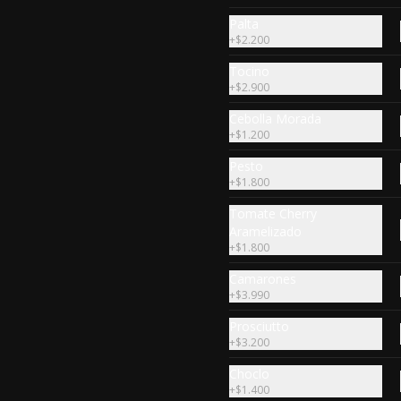
Tocino Crocante
Palta
6 Unidades, En Mantequilla de 
+
$2.200
Ajo,Tocino 
Crocante,Mozzarella,Salsa 
Tocino
Pomodoro
$5.690
+
$2.900
Cebolla Morada
+
$1.200
Pesto
+
$1.800
Espiral Jamón y Salsa
Tomate Cherry
Bechamel
Aramelizado
+
$1.800
Camarones
+
$3.990
$7.990
Prosciutto
+
$3.200
Choclo
+
$1.400