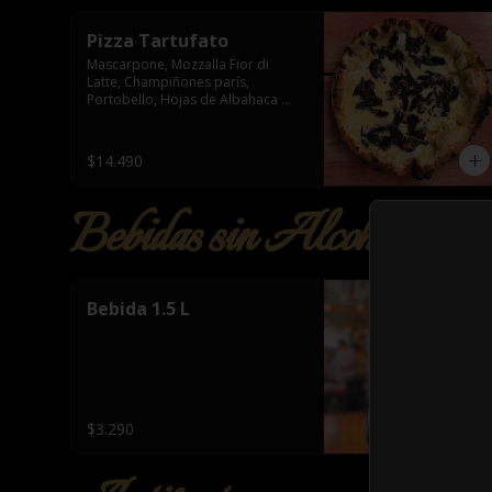
Pizza Tartufato
Mascarpone, Mozzalla Fior di 
Latte, Champiñones parís, 
Portobello, Hojas de Albahaca 
&amp; Aceite de Trufa
$14.490
Bebidas sin Alcohol
Bebida 1.5 L
$3.290