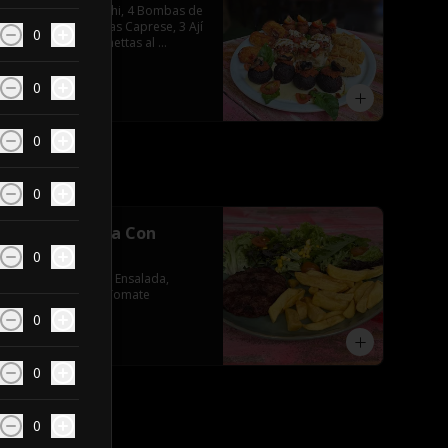
4 Arancini de Funghi, 4 Bombas de 
Zetas, 3 Empanadas Caprese, 3 Ají 
0
Crocante, 4 Bruschettas al 
Pomodoro
0
$25.592
0
0
Hamburguesa Con
Papas fritas
0
Con Papas Fritas Y Ensalada, 
Lechuga, Choclo, Tomate
0
$7.990
0
0