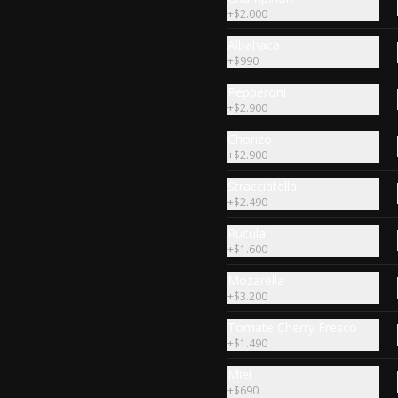
+
$2.000
Albahaca
+
$990
Ají Crocante (6u)
Relleno de prosciuto queso crema 
Pepperoni
, perejil y parmesano
+
$2.900
Chorizo
+
$2.900
$10.990
Stracciatella
+
$2.490
Esferas de Ragout de
Rucula
Vacuno 4un
+
$1.600
Salsa de Parmesano y Pesto Rosso
Mozarella
+
$3.200
$9.990
Tomate Cherry Fresco
+
$1.490
Miel
Palitos De Ajo Con
+
$690