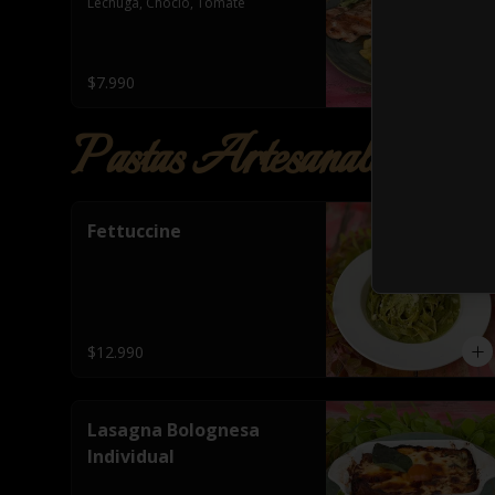
Lechuga, Choclo, Tomate
$7.990
Pastas Artesanales
Fettuccine
$12.990
Lasagna Bolognesa
Individual