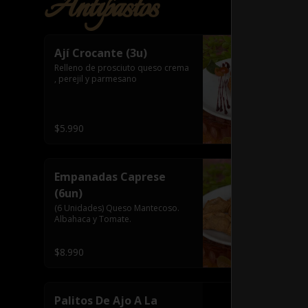
Antipastos
Ají Crocante (3u)
Relleno de prosciuto queso crema 
, perejil y parmesano
$5.990
Empanadas Caprese
(6un)
(6 Unidades) Queso Mantecoso. 
Albahaca y Tomate.
$8.990
Palitos De Ajo A La