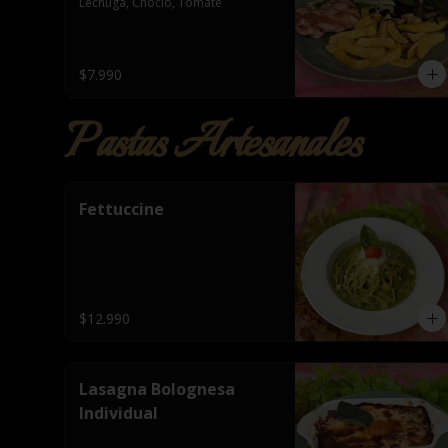
Lechuga, Choclo, Tomate
$7.990
Pastas Artesanales
Fettuccine
$12.990
Lasagna Bolognesa
Individual