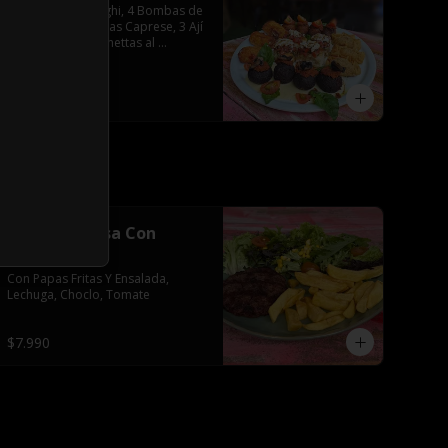
4 Arancini de Funghi, 4 Bombas de 
Zetas, 3 Empanadas Caprese, 3 Ají 
Crocante, 4 Bruschettas al 
Pomodoro
$25.592
Hamburguesa Con
Papas fritas
Con Papas Fritas Y Ensalada, 
Lechuga, Choclo, Tomate
$7.990