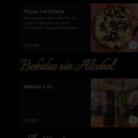
Pizza Tartufato
Mascarpone, Mozzalla Fior di 
Latte, Champiñones parís, 
Portobello, Hojas de Albahaca 
&amp; Aceite de Trufa
$14.490
Bebidas sin Alcohol
Bebida 1.5 L
$3.290