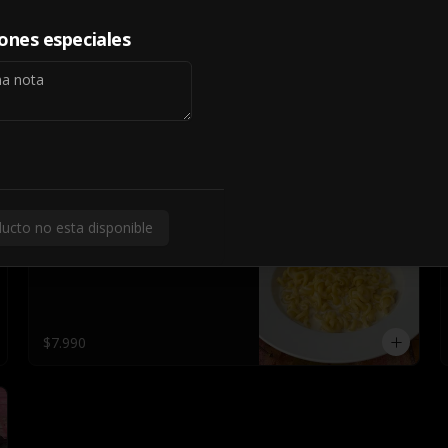
Tocino Crocante
6 Unidades, En Mantequilla de 
iones especiales
Ajo,Tocino 
Crocante,Mozzarella,Salsa 
Pomodoro
$5.690
ucto no esta disponible
Espiral Jamón y Salsa
Bechamel
$7.990