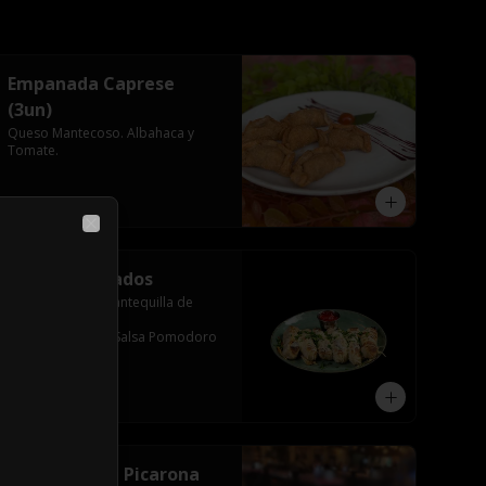
Empanada Caprese
(3un)
Queso Mantecoso. Albahaca y 
Tomate.
$5.990
Close
Palitos Trufados
6 Unidades ,En Mantequilla de 
Ajo,Aceite de 
Trufa,Mozzarella,Salsa Pomodoro
$5.490
Tabla Nonna Picarona