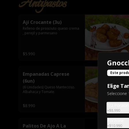
Antipastos
Ají Crocante (3u)
Relleno de prosciuto queso crema 
, perejil y parmesano
$5.990
Gnocc
Este prod
Empanadas Caprese
(6un)
Elige T
(6 Unidades) Queso Mantecoso. 
Albahaca y Tomate.
Seleccione 
1/2 Porzio
$8.990
+
$8.990
Porzione
Palitos De Ajo A La
+
$10.990