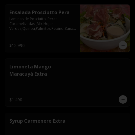
Ensalada Prosciutto Pera
Laminas de Posciutto ,Peras 
Caramelizadas ,Mix Hojas 
Verdes,Quinoa,Palmitos,Pepino,Zanah
oria,Semillas de Zapallo
$12.990
Limoneta Mango
Maracuyá Extra
$1.490
Syrup Carmenere Extra