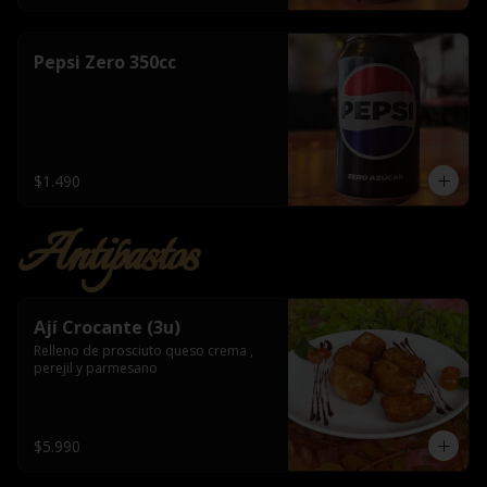
Pepsi Zero 350cc
$1.490
Antipastos
Ají Crocante (3u)
Relleno de prosciuto queso crema , 
perejil y parmesano
$5.990