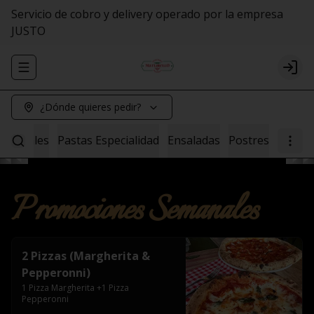
Servicio de cobro y delivery operado por la empresa
JUSTO
Abrir menu de navegación
Logi
¿Dónde quieres pedir?
tesanales
Pastas Especialidad
Ensaladas
Postres
Promociones Semanales
2 Pizzas (Margherita &
Pepperonni)
1 Pizza Margherita +1 Pizza 
Pepperonni