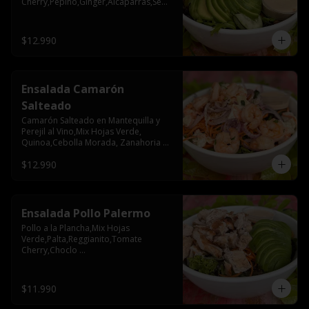
Cherry,Pepino,Ginger,Alcaparras,Semil
la Zapallo
$12.990
Ensalada Camarón
Salteado
Camarón Salteado en Mantequilla y 
Perejil al Vino,Mix Hojas Verde, 
Quinoa,Cebolla Morada, Zanahoria 
,Papas Mayo
$12.990
Ensalada Pollo Palermo
Pollo a la Plancha,Mix Hojas 
Verde,Palta,Reggianito,Tomate 
Cherry,Choclo 
Rostizado,Olivos,Cebolla 
Morada,Nueces
$11.990