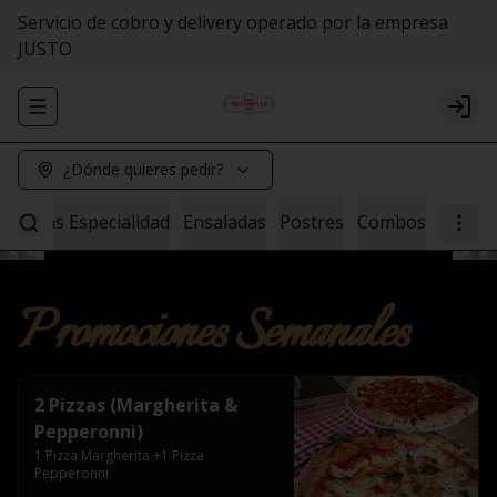
Servicio de cobro y delivery operado por la empresa
JUSTO
Abrir menu de navegación
Logi
¿Dónde quieres pedir?
Pastas Especialidad
Ensaladas
Postres
Combos
Promociones Semanales
2 Pizzas (Margherita &
Pepperonni)
1 Pizza Margherita +1 Pizza 
Pepperonni