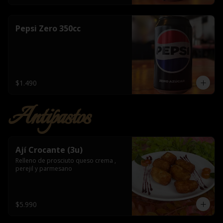
Pepsi Zero 350cc
$1.490
Antipastos
Ají Crocante (3u)
Relleno de prosciuto queso crema , 
perejil y parmesano
$5.990