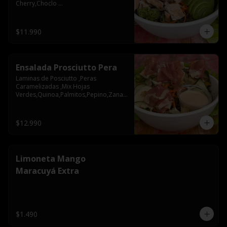
Cherry,Choclo 
Rostizado,Olivos,Cebolla 
Morada,Nueces
$11.990
Ensalada Prosciutto Pera
Laminas de Posciutto ,Peras 
Caramelizadas ,Mix Hojas 
Verdes,Quinoa,Palmitos,Pepino,Zanah
oria,Semillas de Zapallo
$12.990
Limoneta Mango
Maracuyá Extra
$1.490