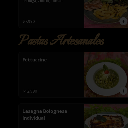
Lechuga, Choclo, Tomate
$7.990
Pastas Artesanales
Fettuccine
$12.990
Lasagna Bolognesa
Individual