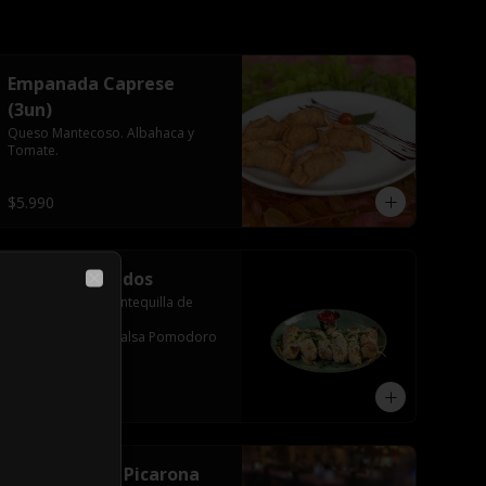
Empanada Caprese
(3un)
Queso Mantecoso. Albahaca y 
Tomate.
$5.990
Palitos Trufados
Close
6 Unidades ,En Mantequilla de 
Ajo,Aceite de 
Trufa,Mozzarella,Salsa Pomodoro
$5.490
Tabla Nonna Picarona