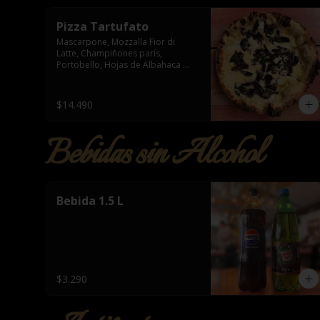
Pizza Tartufato
Mascarpone, Mozzalla Fior di 
Latte, Champiñones parís, 
Portobello, Hojas de Albahaca 
&amp; Aceite de Trufa
$14.490
Bebidas sin Alcohol
Bebida 1.5 L
$3.290