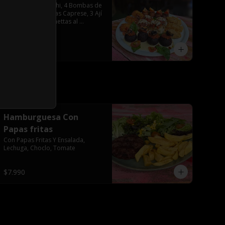
4 Arancini de Funghi, 4 Bombas de 
Zetas, 3 Empanadas Caprese, 3 Ají 
Crocante, 4 Bruschettas al 
Pomodoro
$25.592
Hamburguesa Con
Papas fritas
Con Papas Fritas Y Ensalada, 
Lechuga, Choclo, Tomate
$7.990