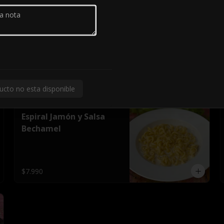
Tocino Crocante
6 Unidades, En Mantequilla de 
Ajo,Tocino 
Crocante,Mozzarella,Salsa 
Pomodoro
$5.690
ucto no esta disponible
Espiral Jamón y Salsa
Bechamel
$7.990