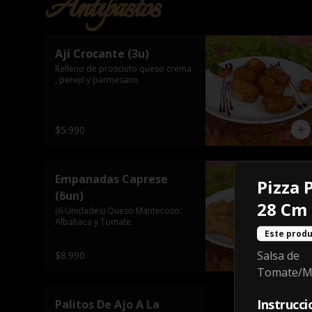
Antipastos
Ají Crocante (3u)
Relleno de prosciuto queso crema 
, perejil y parmesano
$5.990
Empanadas Caprese
Pizza 
(6un)
28 Cm 
(6 Unidades) Queso Mantecoso. 
Albahaca y Tomate.
Este produ
Salsa de
$8.990
Tomate/Mo
Instrucci
Palitos De Ajo A La