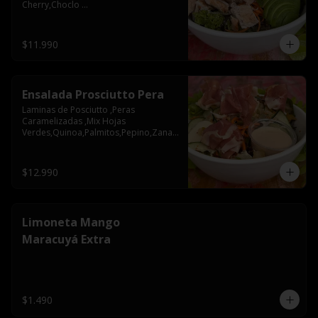
Cherry,Choclo 
Rostizado,Olivos,Cebolla 
Morada,Nueces
$11.990
Ensalada Prosciutto Pera
Laminas de Posciutto ,Peras 
Caramelizadas ,Mix Hojas 
Verdes,Quinoa,Palmitos,Pepino,Zanah
oria,Semillas de Zapallo
$12.990
Limoneta Mango
Maracuyá Extra
$1.490