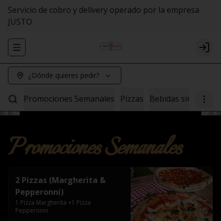
Servicio de cobro y delivery operado por la empresa
JUSTO
Abrir menu de navegación
Logi
¿Dónde quieres pedir?
Promociones Semanales
Pizzas
Bebidas sin Alcohol
Promociones Semanales
2 Pizzas (Margherita &
Pepperonni)
1 Pizza Margherita +1 Pizza 
Pepperonni