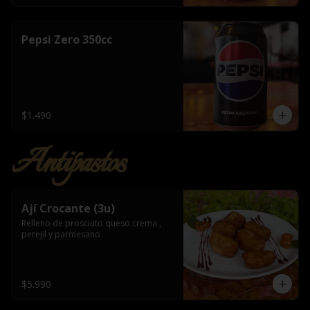
Pepsi Zero 350cc
$1.490
Antipastos
Ají Crocante (3u)
Relleno de prosciuto queso crema , 
perejil y parmesano
$5.990