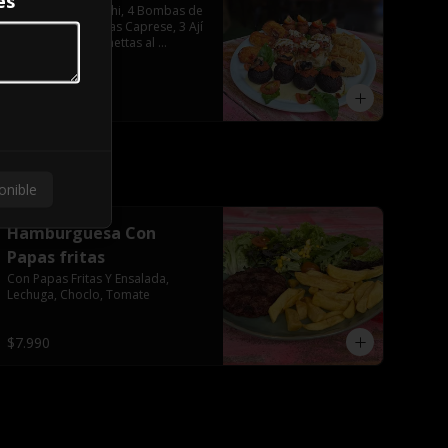
es
4 Arancini de Funghi, 4 Bombas de 
Zetas, 3 Empanadas Caprese, 3 Ají 
Crocante, 4 Bruschettas al 
Pomodoro
$25.592
onible
Hamburguesa Con
Papas fritas
Con Papas Fritas Y Ensalada, 
Lechuga, Choclo, Tomate
$7.990