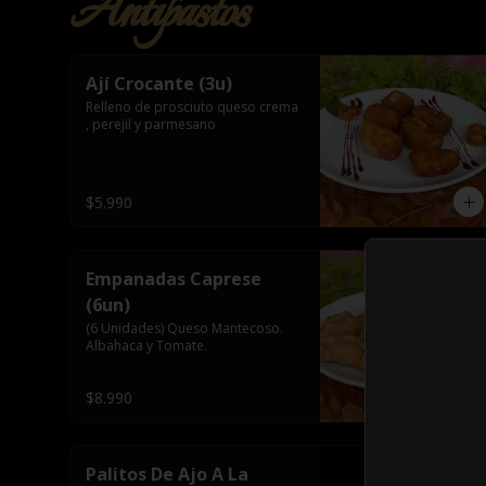
Antipastos
Ají Crocante (3u)
Relleno de prosciuto queso crema 
, perejil y parmesano
$5.990
Empanadas Caprese
(6un)
(6 Unidades) Queso Mantecoso. 
Albahaca y Tomate.
$8.990
Palitos De Ajo A La