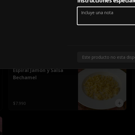
Instrucciones especial
Tocino Crocante
6 Unidades, En Mantequilla de 
Ajo,Tocino 
Crocante,Mozzarella,Salsa 
Pomodoro
$5.690
Este producto no esta disp
Espiral Jamón y Salsa
Bechamel
$7.990