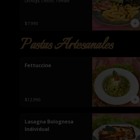
Lechuga, Choclo, Tomate
$7.990
Pastas Artesanales
Fettuccine
$12.990
Lasagna Bolognesa
Individual