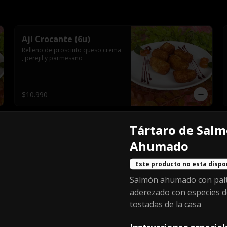
Ají Crocante (6u)
Relleno de prosciuto queso crema 
, perejil y parmesano
$10.990
Tártaro de Sal
Esferas de Ragout de
Vacuno 4un
Ahumado
Salsa de Parmesano y Pesto Rosso
Este producto no esta dispo
Salmón ahumado con pal
$9.990
aderezado con especies de
tostadas de la casa
Palitos De Ajo Con