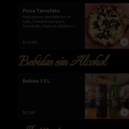
Pizza Tartufato
Mascarpone, Mozzalla Fior di 
Latte, Champiñones parís, 
Portobello, Hojas de Albahaca 
&amp; Aceite de Trufa
$14.490
Bebidas sin Alcohol
Bebida 1.5 L
$3.290