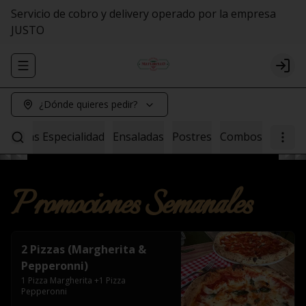
Servicio de cobro y delivery operado por la empresa
JUSTO
Abrir menu de navegación
Logi
¿Dónde quieres pedir?
Pastas Especialidad
Ensaladas
Postres
Combos
Promociones Semanales
2 Pizzas (Margherita &
Pepperonni)
1 Pizza Margherita +1 Pizza 
Pepperonni