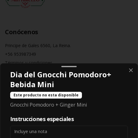
Conócenos
Principe de Gales 6560, La Reina.
+56 953987349
Términos y condiciones
Política de privacidad
Dia del Gnocchi Pomodoro+
Bebida Mini
Redes sociales
Este producto no esta disponible
Instagram
Gnocchi Pomodoro + Ginger Mini
Facebook
Instrucciones especiales
Mi cuenta
Pedir