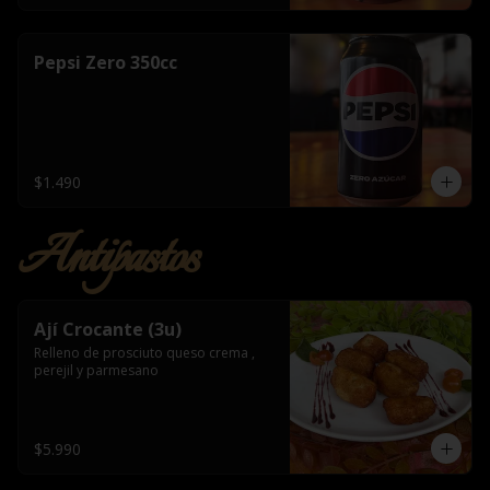
Pepsi Zero 350cc
$1.490
Antipastos
Ají Crocante (3u)
Relleno de prosciuto queso crema , 
perejil y parmesano
$5.990